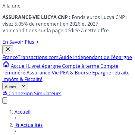
À la une
ASSURANCE-VIE LUCYA CNP :
Fonds euros Lucya CNP :
visez 5.05% de rendement en 2026 et 2027
Voir conditions sur la page dédiée à cette offre.
En Savoir Plus
France
Transactions.com
Guide indépendant de l'épargne
Accueil
Livret épargne
Compte à terme
Compte
rémunéré
Assurance-Vie
PEA & Bourse
Epargne retraite
Impôts & Fiscalité
Autres...
Connexion
Simulateurs
Accueil
/
📰 Actualités
/