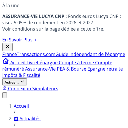
À la une
ASSURANCE-VIE LUCYA CNP :
Fonds euros Lucya CNP :
visez 5.05% de rendement en 2026 et 2027
Voir conditions sur la page dédiée à cette offre.
En Savoir Plus
France
Transactions.com
Guide indépendant de l'épargne
Accueil
Livret épargne
Compte à terme
Compte
rémunéré
Assurance-Vie
PEA & Bourse
Epargne retraite
Impôts & Fiscalité
Autres...
Connexion
Simulateurs
Accueil
/
📰 Actualités
/