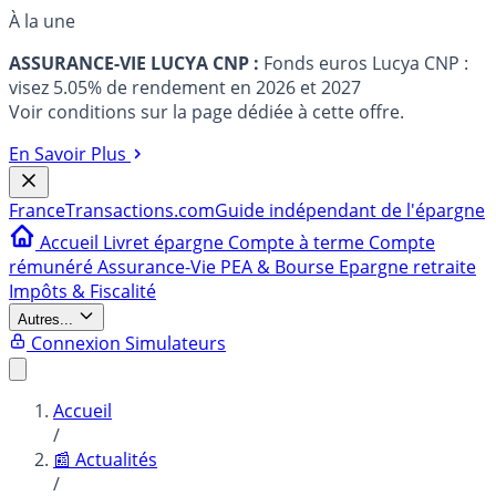
À la une
ASSURANCE-VIE LUCYA CNP :
Fonds euros Lucya CNP :
visez 5.05% de rendement en 2026 et 2027
Voir conditions sur la page dédiée à cette offre.
En Savoir Plus
France
Transactions.com
Guide indépendant de l'épargne
Accueil
Livret épargne
Compte à terme
Compte
rémunéré
Assurance-Vie
PEA & Bourse
Epargne retraite
Impôts & Fiscalité
Autres...
Connexion
Simulateurs
Accueil
/
📰 Actualités
/