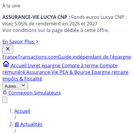
À la une
ASSURANCE-VIE LUCYA CNP :
Fonds euros Lucya CNP :
visez 5.05% de rendement en 2026 et 2027
Voir conditions sur la page dédiée à cette offre.
En Savoir Plus
France
Transactions.com
Guide indépendant de l'épargne
Accueil
Livret épargne
Compte à terme
Compte
rémunéré
Assurance-Vie
PEA & Bourse
Epargne retraite
Impôts & Fiscalité
Autres...
Connexion
Simulateurs
Accueil
/
📰 Actualités
/