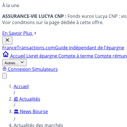
À la une
ASSURANCE-VIE LUCYA CNP :
Fonds euros Lucya CNP : vi
Voir conditions sur la page dédiée à cette offre.
En Savoir Plus
France
Transactions.com
Guide indépendant de l'épargne
Accueil
Livret épargne
Compte à terme
Compte rému
Autres...
Connexion
Simulateurs
Accueil
/
📰 Actualités
/
🏛️ News Bourse
/
Actualités des marchés