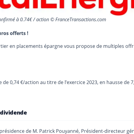
onfirmé à 0.74€ / action © FranceTransactions.com
ros offerts !
urtier en placements épargne vous propose de multiples off
e 0,74 €/action au titre de l’exercice 2023, en hausse de 7
 dividende
 la présidence de M. Patrick Pouyanné, Président-directeur g