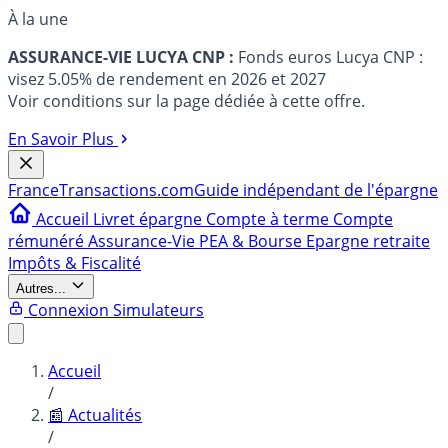
À la une
ASSURANCE-VIE LUCYA CNP :
Fonds euros Lucya CNP :
visez 5.05% de rendement en 2026 et 2027
Voir conditions sur la page dédiée à cette offre.
En Savoir Plus
France
Transactions.com
Guide indépendant de l'épargne
Accueil
Livret épargne
Compte à terme
Compte
rémunéré
Assurance-Vie
PEA & Bourse
Epargne retraite
Impôts & Fiscalité
Autres...
Connexion
Simulateurs
Accueil
/
📰 Actualités
/