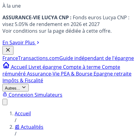
À la une
ASSURANCE-VIE LUCYA CNP :
Fonds euros Lucya CNP :
visez 5.05% de rendement en 2026 et 2027
Voir conditions sur la page dédiée à cette offre.
En Savoir Plus
France
Transactions.com
Guide indépendant de l'épargne
Accueil
Livret épargne
Compte à terme
Compte
rémunéré
Assurance-Vie
PEA & Bourse
Epargne retraite
Impôts & Fiscalité
Autres...
Connexion
Simulateurs
Accueil
/
📰 Actualités
/