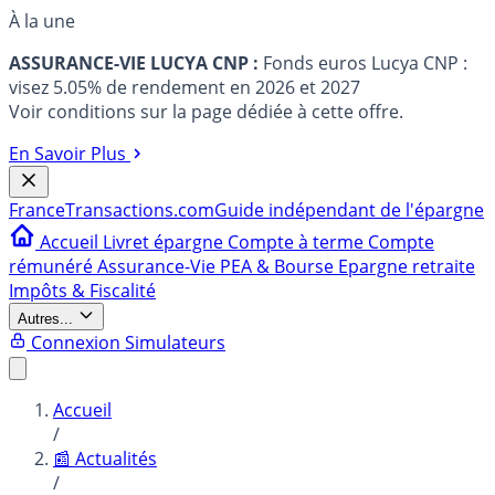
À la une
ASSURANCE-VIE LUCYA CNP :
Fonds euros Lucya CNP :
visez 5.05% de rendement en 2026 et 2027
Voir conditions sur la page dédiée à cette offre.
En Savoir Plus
France
Transactions.com
Guide indépendant de l'épargne
Accueil
Livret épargne
Compte à terme
Compte
rémunéré
Assurance-Vie
PEA & Bourse
Epargne retraite
Impôts & Fiscalité
Autres...
Connexion
Simulateurs
Accueil
/
📰 Actualités
/