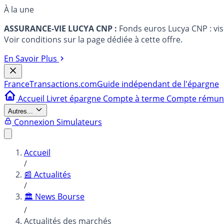
À la une
ASSURANCE-VIE LUCYA CNP :
Fonds euros Lucya CNP : vi
Voir conditions sur la page dédiée à cette offre.
En Savoir Plus
France
Transactions.com
Guide indépendant de l'épargne
Accueil
Livret épargne
Compte à terme
Compte rému
Autres...
Connexion
Simulateurs
Accueil
/
📰 Actualités
/
🏛️ News Bourse
/
Actualités des marchés