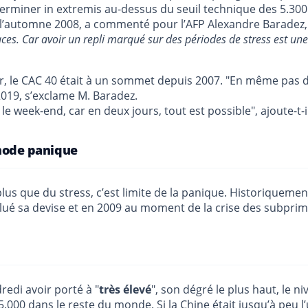
rminer in extremis au-dessus du seuil technique des 5.300 
 l’automne 2008, a commenté pour l’AFP Alexandre Baradez, 
ces. Car avoir un repli marqué sur des périodes de stress est une 
nier, le CAC 40 était à un sommet depuis 2007. "En même pas 
 2019, s’exclame M. Baradez.
 week-end, car en deux jours, tout est possible", ajoute-t-il
 mode panique
st plus que du stress, c’est limite de la panique. Historique
ué sa devise et en 2009 au moment de la crise des subprime,
edi avoir porté à "
très élevé
", son dégré le plus haut, le 
00 dans le reste du monde. Si la Chine était jusqu’à peu l’