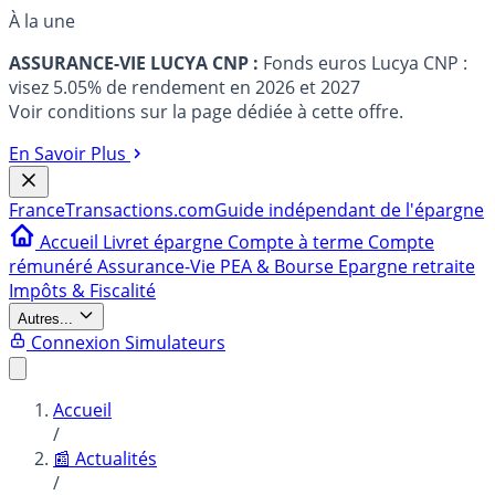
À la une
ASSURANCE-VIE LUCYA CNP :
Fonds euros Lucya CNP :
visez 5.05% de rendement en 2026 et 2027
Voir conditions sur la page dédiée à cette offre.
En Savoir Plus
France
Transactions.com
Guide indépendant de l'épargne
Accueil
Livret épargne
Compte à terme
Compte
rémunéré
Assurance-Vie
PEA & Bourse
Epargne retraite
Impôts & Fiscalité
Autres...
Connexion
Simulateurs
Accueil
/
📰 Actualités
/