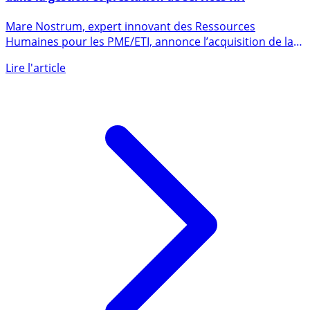
MARE NOSTRUM acquiert la société UNI’TT, spécialisée
dans la gestion et prestation de services RH
Mare Nostrum, expert innovant des Ressources
Humaines pour les PME/ETI, annonce l’acquisition de la
société UNI’TT, (...)
Lire l'article