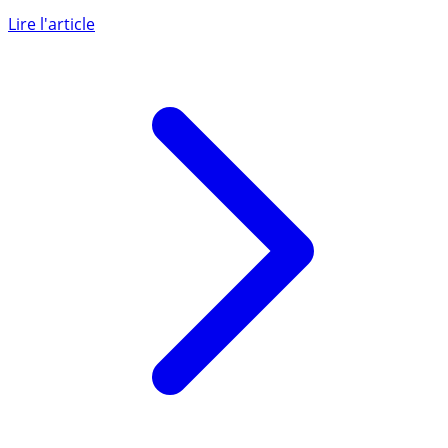
BNP Paribas Real Estate poursuit le développement de
W.I.R.E.D (Wearable Immersive Real Estate Dataroom),
jumeau (...)
Lire l'article