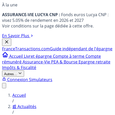
À la une
ASSURANCE-VIE LUCYA CNP :
Fonds euros Lucya CNP :
visez 5.05% de rendement en 2026 et 2027
Voir conditions sur la page dédiée à cette offre.
En Savoir Plus
France
Transactions.com
Guide indépendant de l'épargne
Accueil
Livret épargne
Compte à terme
Compte
rémunéré
Assurance-Vie
PEA & Bourse
Epargne retraite
Impôts & Fiscalité
Autres...
Connexion
Simulateurs
Accueil
/
📰 Actualités
/