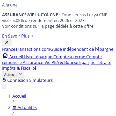
À la une
ASSURANCE-VIE LUCYA CNP :
Fonds euros Lucya CNP :
visez 5.05% de rendement en 2026 et 2027
Voir conditions sur la page dédiée à cette offre.
En Savoir Plus
France
Transactions.com
Guide indépendant de l'épargne
Accueil
Livret épargne
Compte à terme
Compte
rémunéré
Assurance-Vie
PEA & Bourse
Epargne retraite
Impôts & Fiscalité
Autres...
Connexion
Simulateurs
Accueil
/
📰 Actualités
/