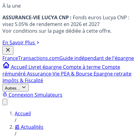
À la une
ASSURANCE-VIE LUCYA CNP :
Fonds euros Lucya CNP :
visez 5.05% de rendement en 2026 et 2027
Voir conditions sur la page dédiée à cette offre.
En Savoir Plus
France
Transactions.com
Guide indépendant de l'épargne
Accueil
Livret épargne
Compte à terme
Compte
rémunéré
Assurance-Vie
PEA & Bourse
Epargne retraite
Impôts & Fiscalité
Autres...
Connexion
Simulateurs
Accueil
/
📰 Actualités
/