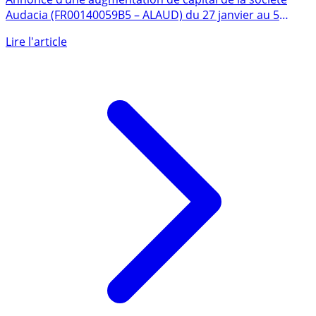
Annonce d’une augmentation de capital de la société
Audacia (FR00140059B5 – ALAUD) du 27 janvier au 5
février (...)
Lire l'article