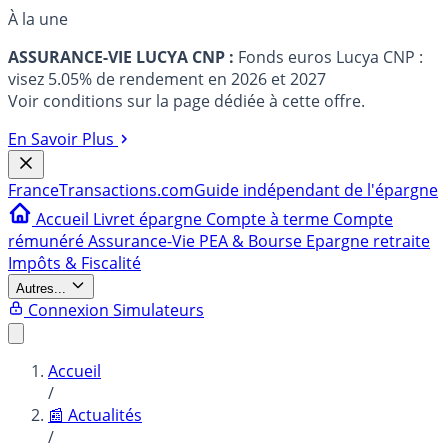
À la une
ASSURANCE-VIE LUCYA CNP :
Fonds euros Lucya CNP :
visez 5.05% de rendement en 2026 et 2027
Voir conditions sur la page dédiée à cette offre.
En Savoir Plus
France
Transactions.com
Guide indépendant de l'épargne
Accueil
Livret épargne
Compte à terme
Compte
rémunéré
Assurance-Vie
PEA & Bourse
Epargne retraite
Impôts & Fiscalité
Autres...
Connexion
Simulateurs
Accueil
/
📰 Actualités
/