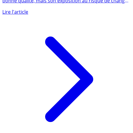
L’assureur AXA déçoit, les résultats publiés sont de
bonne qualité, mais son exposition au risque de change
face au (...)
Lire l'article