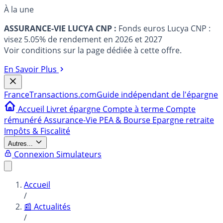
À la une
ASSURANCE-VIE LUCYA CNP :
Fonds euros Lucya CNP :
visez 5.05% de rendement en 2026 et 2027
Voir conditions sur la page dédiée à cette offre.
En Savoir Plus
France
Transactions.com
Guide indépendant de l'épargne
Accueil
Livret épargne
Compte à terme
Compte
rémunéré
Assurance-Vie
PEA & Bourse
Epargne retraite
Impôts & Fiscalité
Autres...
Connexion
Simulateurs
Accueil
/
📰 Actualités
/