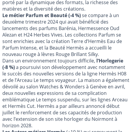
porté par la dynamique des formats, la richesse des
matières et la diversité des créations.
Le métier Parfum et Beauté (-4 %)
se compare à un
deuxième trimestre 2024 qui avait bénéficié des
lancements des parfums Barénia, Hermessence Oud
Alezan et H24 Herbes Vives. Les collections Parfum se
sont enrichies avec la création Terre d’Hermès Eau de
Parfum Intense, et la Beauté Hermès a accueilli le
nouveau rouge à lèvres Rouge Brillant Silky.
Dans un environnement toujours difficile,
l’Horlogerie
(-8 %)
a poursuivi son développement avec notamment
le succès des nouvelles versions de la ligne Hermès H08
et de l’Arceau Le temps voyageur. La maison a également
dévoilé au salon Watches & Wonders à Genève en avril,
deux nouvelles expressions de sa complication
emblématique Le temps suspendu, sur les lignes Arceau
et Hermès Cut. Hermès a par ailleurs annoncé début
juillet le renforcement de ses capacités de production
avec l’extension de son site horloger du Noirmont à
horizon 2028.
Les Autres métiers Hermès
(+10 %) qui regroupent la