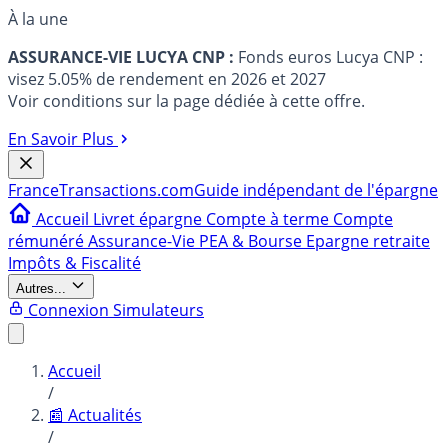
À la une
ASSURANCE-VIE LUCYA CNP :
Fonds euros Lucya CNP :
visez 5.05% de rendement en 2026 et 2027
Voir conditions sur la page dédiée à cette offre.
En Savoir Plus
France
Transactions.com
Guide indépendant de l'épargne
Accueil
Livret épargne
Compte à terme
Compte
rémunéré
Assurance-Vie
PEA & Bourse
Epargne retraite
Impôts & Fiscalité
Autres...
Connexion
Simulateurs
Accueil
/
📰 Actualités
/