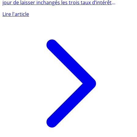
2027 et 2028
Sans surprise, le Conseil des gouverneurs a décidé ce
jour de laisser inchangés les trois taux d’intérêt
directeurs de (...)
Lire l'article