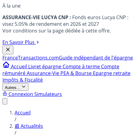
À la une
ASSURANCE-VIE LUCYA CNP :
Fonds euros Lucya CNP :
visez 5.05% de rendement en 2026 et 2027
Voir conditions sur la page dédiée à cette offre.
En Savoir Plus
France
Transactions.com
Guide indépendant de l'épargne
Accueil
Livret épargne
Compte à terme
Compte
rémunéré
Assurance-Vie
PEA & Bourse
Epargne retraite
Impôts & Fiscalité
Autres...
Connexion
Simulateurs
Accueil
/
📰 Actualités
/