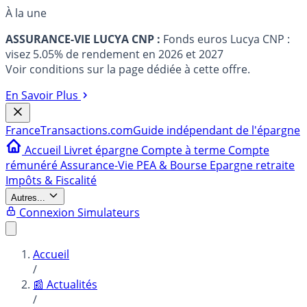
À la une
ASSURANCE-VIE LUCYA CNP :
Fonds euros Lucya CNP :
visez 5.05% de rendement en 2026 et 2027
Voir conditions sur la page dédiée à cette offre.
En Savoir Plus
France
Transactions.com
Guide indépendant de l'épargne
Accueil
Livret épargne
Compte à terme
Compte
rémunéré
Assurance-Vie
PEA & Bourse
Epargne retraite
Impôts & Fiscalité
Autres...
Connexion
Simulateurs
Accueil
/
📰 Actualités
/