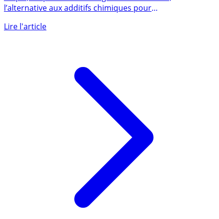
dates, éligibilité PEA
Vinpai, le spécialiste des ingrédients naturels,
l’alternative aux additifs chimiques pour
l’agroalimentaire et la (...)
Lire l'article