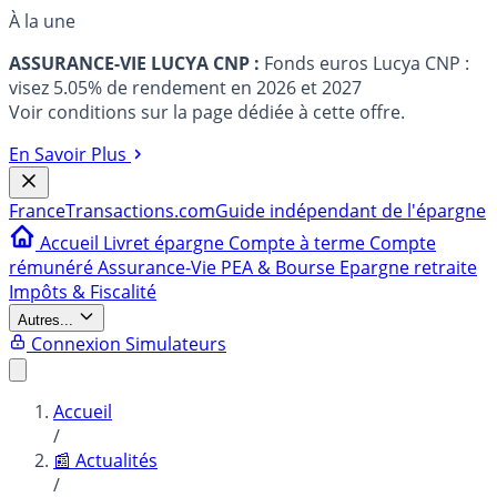
À la une
ASSURANCE-VIE LUCYA CNP :
Fonds euros Lucya CNP :
visez 5.05% de rendement en 2026 et 2027
Voir conditions sur la page dédiée à cette offre.
En Savoir Plus
France
Transactions.com
Guide indépendant de l'épargne
Accueil
Livret épargne
Compte à terme
Compte
rémunéré
Assurance-Vie
PEA & Bourse
Epargne retraite
Impôts & Fiscalité
Autres...
Connexion
Simulateurs
Accueil
/
📰 Actualités
/