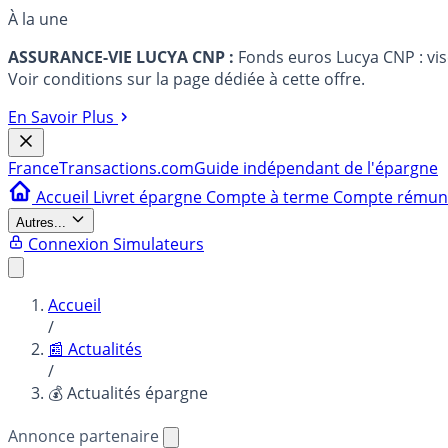
À la une
ASSURANCE-VIE LUCYA CNP :
Fonds euros Lucya CNP : vi
Voir conditions sur la page dédiée à cette offre.
En Savoir Plus
France
Transactions.com
Guide indépendant de l'épargne
Accueil
Livret épargne
Compte à terme
Compte rému
Autres...
Connexion
Simulateurs
Accueil
/
📰 Actualités
/
💰 Actualités épargne
Annonce partenaire