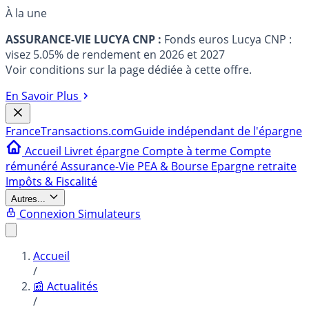
À la une
ASSURANCE-VIE LUCYA CNP :
Fonds euros Lucya CNP :
visez 5.05% de rendement en 2026 et 2027
Voir conditions sur la page dédiée à cette offre.
En Savoir Plus
France
Transactions.com
Guide indépendant de l'épargne
Accueil
Livret épargne
Compte à terme
Compte
rémunéré
Assurance-Vie
PEA & Bourse
Epargne retraite
Impôts & Fiscalité
Autres...
Connexion
Simulateurs
Accueil
/
📰 Actualités
/