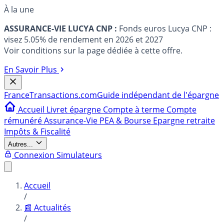
À la une
ASSURANCE-VIE LUCYA CNP :
Fonds euros Lucya CNP :
visez 5.05% de rendement en 2026 et 2027
Voir conditions sur la page dédiée à cette offre.
En Savoir Plus
France
Transactions.com
Guide indépendant de l'épargne
Accueil
Livret épargne
Compte à terme
Compte
rémunéré
Assurance-Vie
PEA & Bourse
Epargne retraite
Impôts & Fiscalité
Autres...
Connexion
Simulateurs
Accueil
/
📰 Actualités
/