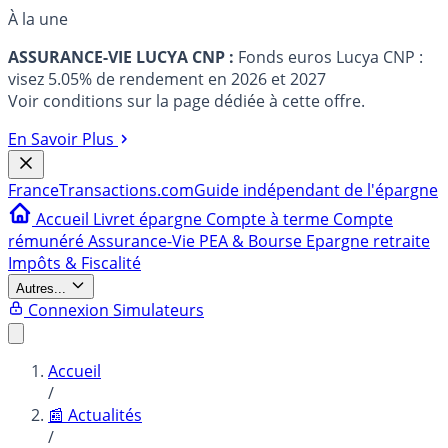
À la une
ASSURANCE-VIE LUCYA CNP :
Fonds euros Lucya CNP :
visez 5.05% de rendement en 2026 et 2027
Voir conditions sur la page dédiée à cette offre.
En Savoir Plus
France
Transactions.com
Guide indépendant de l'épargne
Accueil
Livret épargne
Compte à terme
Compte
rémunéré
Assurance-Vie
PEA & Bourse
Epargne retraite
Impôts & Fiscalité
Autres...
Connexion
Simulateurs
Accueil
/
📰 Actualités
/