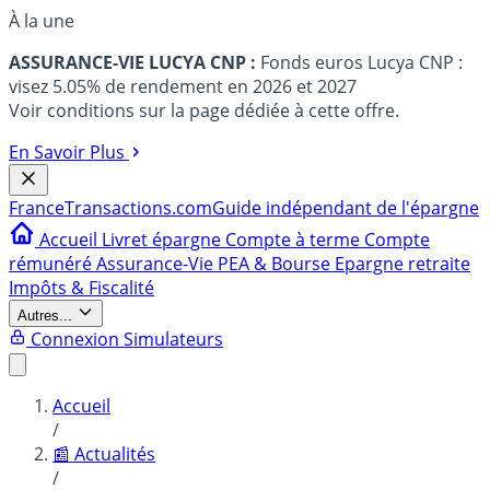
À la une
ASSURANCE-VIE LUCYA CNP :
Fonds euros Lucya CNP :
visez 5.05% de rendement en 2026 et 2027
Voir conditions sur la page dédiée à cette offre.
En Savoir Plus
France
Transactions.com
Guide indépendant de l'épargne
Accueil
Livret épargne
Compte à terme
Compte
rémunéré
Assurance-Vie
PEA & Bourse
Epargne retraite
Impôts & Fiscalité
Autres...
Connexion
Simulateurs
Accueil
/
📰 Actualités
/