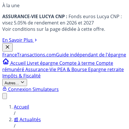
À la une
ASSURANCE-VIE LUCYA CNP :
Fonds euros Lucya CNP :
visez 5.05% de rendement en 2026 et 2027
Voir conditions sur la page dédiée à cette offre.
En Savoir Plus
France
Transactions.com
Guide indépendant de l'épargne
Accueil
Livret épargne
Compte à terme
Compte
rémunéré
Assurance-Vie
PEA & Bourse
Epargne retraite
Impôts & Fiscalité
Autres...
Connexion
Simulateurs
Accueil
/
📰 Actualités
/