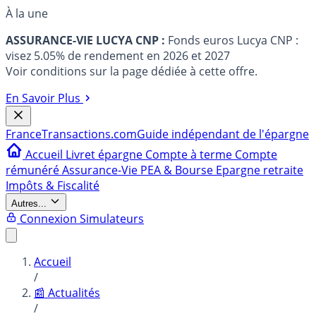
À la une
ASSURANCE-VIE LUCYA CNP :
Fonds euros Lucya CNP :
visez 5.05% de rendement en 2026 et 2027
Voir conditions sur la page dédiée à cette offre.
En Savoir Plus
France
Transactions.com
Guide indépendant de l'épargne
Accueil
Livret épargne
Compte à terme
Compte
rémunéré
Assurance-Vie
PEA & Bourse
Epargne retraite
Impôts & Fiscalité
Autres...
Connexion
Simulateurs
Accueil
/
📰 Actualités
/