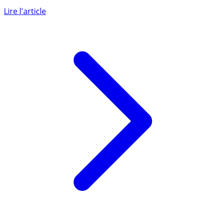
Placement OR : L’once d’or a battu records de multiples
records ces derniers mois. Réaliser une partie de ses
gains (...)
Lire l'article