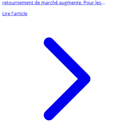
Après l’envolée des cours de l’or, le risque d’un
retournement de marché augmente. Pour les
investisseurs souhaitant (...)
Lire l'article