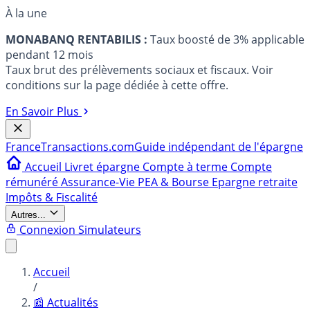
À la une
MONABANQ RENTABILIS :
Taux boosté de 3% applicable
pendant 12 mois
Taux brut des prélèvements sociaux et fiscaux. Voir
conditions sur la page dédiée à cette offre.
En Savoir Plus
France
Transactions.com
Guide indépendant de l'épargne
Accueil
Livret épargne
Compte à terme
Compte
rémunéré
Assurance-Vie
PEA & Bourse
Epargne retraite
Impôts & Fiscalité
Autres...
Connexion
Simulateurs
Accueil
/
📰 Actualités