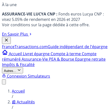
À la une
ASSURANCE-VIE LUCYA CNP :
Fonds euros Lucya CNP :
visez 5.05% de rendement en 2026 et 2027
Voir conditions sur la page dédiée à cette offre.
En Savoir Plus
France
Transactions.com
Guide indépendant de l'épargne
Accueil
Livret épargne
Compte à terme
Compte
rémunéré
Assurance-Vie
PEA & Bourse
Epargne retraite
Impôts & Fiscalité
Autres...
Connexion
Simulateurs
Accueil
/
📰 Actualités
/