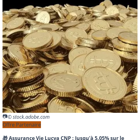
© stock.adobe.com
Offre Partenaire
🎁 Assurance Vie Lucya CNP :
Jusqu'à 5.05% sur le