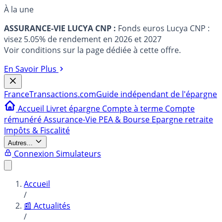
À la une
ASSURANCE-VIE LUCYA CNP :
Fonds euros Lucya CNP :
visez 5.05% de rendement en 2026 et 2027
Voir conditions sur la page dédiée à cette offre.
En Savoir Plus
France
Transactions.com
Guide indépendant de l'épargne
Accueil
Livret épargne
Compte à terme
Compte
rémunéré
Assurance-Vie
PEA & Bourse
Epargne retraite
Impôts & Fiscalité
Autres...
Connexion
Simulateurs
Accueil
/
📰 Actualités
/