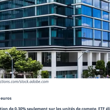
sactions.com/stock.adobe.com
 euros
stion de 0.30% seulement sur les unités de compte
,
ETF él