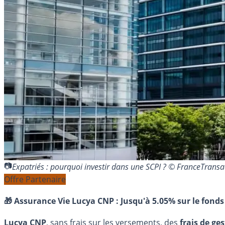
Expatriés : pourquoi investir dans une SCPI ? © FranceTran
Offre Partenaire
🎁 Assurance Vie Lucya CNP :
Jusqu'à 5.05% sur le fonds
Lucya CNP
, sans frais sur les versements, des
frais de ge