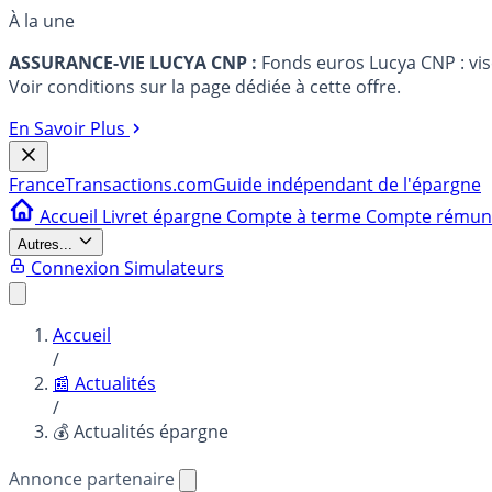
À la une
ASSURANCE-VIE LUCYA CNP :
Fonds euros Lucya CNP : vi
Voir conditions sur la page dédiée à cette offre.
En Savoir Plus
France
Transactions.com
Guide indépendant de l'épargne
Accueil
Livret épargne
Compte à terme
Compte rému
Autres...
Connexion
Simulateurs
Accueil
/
📰 Actualités
/
💰 Actualités épargne
Annonce partenaire