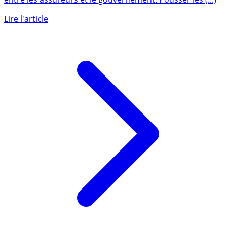
Chose promise, chose due. C’était le deal de la loi PACTE
entre les assureurs et le gouvernement. Pousser les (...)
Lire l'article