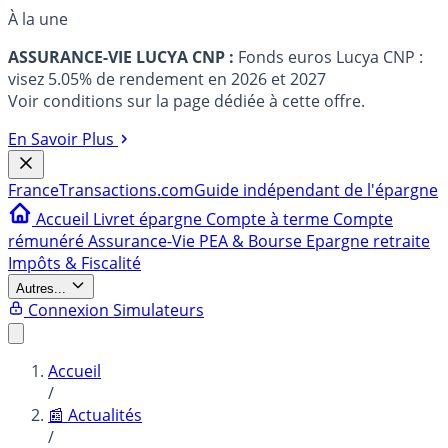
À la une
ASSURANCE-VIE LUCYA CNP :
Fonds euros Lucya CNP :
visez 5.05% de rendement en 2026 et 2027
Voir conditions sur la page dédiée à cette offre.
En Savoir Plus
France
Transactions.com
Guide indépendant de l'épargne
Accueil
Livret épargne
Compte à terme
Compte
rémunéré
Assurance-Vie
PEA & Bourse
Epargne retraite
Impôts & Fiscalité
Autres...
Connexion
Simulateurs
Accueil
/
📰 Actualités
/