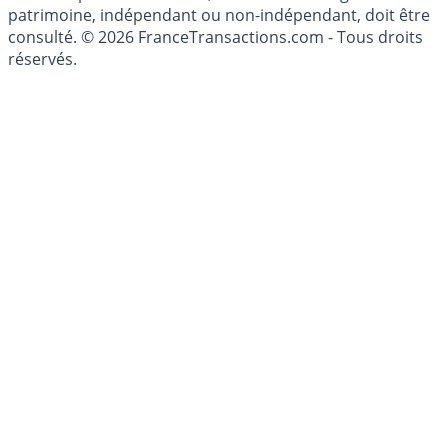
investissements financiers est réglementée. Afin d'être
conseillé personnellement, un conseiller en gestion de
patrimoine, indépendant ou non-indépendant, doit être
consulté. © 2026 FranceTransactions.com - Tous droits
réservés.