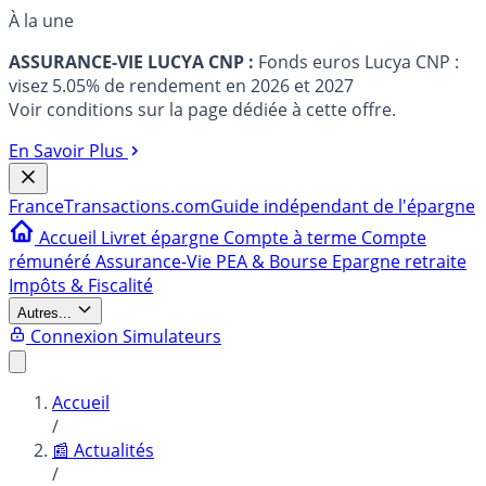
À la une
ASSURANCE-VIE LUCYA CNP :
Fonds euros Lucya CNP :
visez 5.05% de rendement en 2026 et 2027
Voir conditions sur la page dédiée à cette offre.
En Savoir Plus
France
Transactions.com
Guide indépendant de l'épargne
Accueil
Livret épargne
Compte à terme
Compte
rémunéré
Assurance-Vie
PEA & Bourse
Epargne retraite
Impôts & Fiscalité
Autres...
Connexion
Simulateurs
Accueil
/
📰 Actualités
/