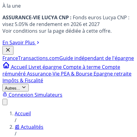
À la une
ASSURANCE-VIE LUCYA CNP :
Fonds euros Lucya CNP :
visez 5.05% de rendement en 2026 et 2027
Voir conditions sur la page dédiée à cette offre.
En Savoir Plus
France
Transactions.com
Guide indépendant de l'épargne
Accueil
Livret épargne
Compte à terme
Compte
rémunéré
Assurance-Vie
PEA & Bourse
Epargne retraite
Impôts & Fiscalité
Autres...
Connexion
Simulateurs
Accueil
/
📰 Actualités
/