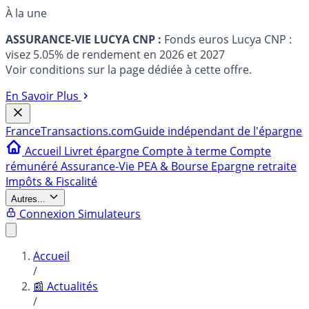
À la une
ASSURANCE-VIE LUCYA CNP :
Fonds euros Lucya CNP :
visez 5.05% de rendement en 2026 et 2027
Voir conditions sur la page dédiée à cette offre.
En Savoir Plus
France
Transactions.com
Guide indépendant de l'épargne
Accueil
Livret épargne
Compte à terme
Compte
rémunéré
Assurance-Vie
PEA & Bourse
Epargne retraite
Impôts & Fiscalité
Autres...
Connexion
Simulateurs
Accueil
/
📰 Actualités
/