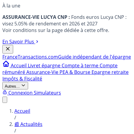
À la une
ASSURANCE-VIE LUCYA CNP :
Fonds euros Lucya CNP :
visez 5.05% de rendement en 2026 et 2027
Voir conditions sur la page dédiée à cette offre.
En Savoir Plus
France
Transactions.com
Guide indépendant de l'épargne
Accueil
Livret épargne
Compte à terme
Compte
rémunéré
Assurance-Vie
PEA & Bourse
Epargne retraite
Impôts & Fiscalité
Autres...
Connexion
Simulateurs
Accueil
/
📰 Actualités
/