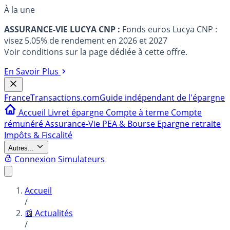
À la une
ASSURANCE-VIE LUCYA CNP :
Fonds euros Lucya CNP :
visez 5.05% de rendement en 2026 et 2027
Voir conditions sur la page dédiée à cette offre.
En Savoir Plus
France
Transactions.com
Guide indépendant de l'épargne
Accueil
Livret épargne
Compte à terme
Compte
rémunéré
Assurance-Vie
PEA & Bourse
Epargne retraite
Impôts & Fiscalité
Autres...
Connexion
Simulateurs
Accueil
/
📰 Actualités
/