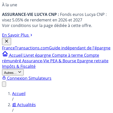
À la une
ASSURANCE-VIE LUCYA CNP :
Fonds euros Lucya CNP :
visez 5.05% de rendement en 2026 et 2027
Voir conditions sur la page dédiée à cette offre.
En Savoir Plus
France
Transactions.com
Guide indépendant de l'épargne
Accueil
Livret épargne
Compte à terme
Compte
rémunéré
Assurance-Vie
PEA & Bourse
Epargne retraite
Impôts & Fiscalité
Autres...
Connexion
Simulateurs
Accueil
/
📰 Actualités
/