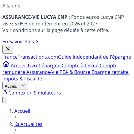
À la une
ASSURANCE-VIE LUCYA CNP :
Fonds euros Lucya CNP :
visez 5.05% de rendement en 2026 et 2027
Voir conditions sur la page dédiée à cette offre.
En Savoir Plus
France
Transactions.com
Guide indépendant de l'épargne
Accueil
Livret épargne
Compte à terme
Compte
rémunéré
Assurance-Vie
PEA & Bourse
Epargne retraite
Impôts & Fiscalité
Autres...
Connexion
Simulateurs
Accueil
/
📰 Actualités
/