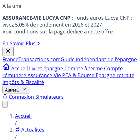
À la une
ASSURANCE-VIE LUCYA CNP :
Fonds euros Lucya CNP :
visez 5.05% de rendement en 2026 et 2027
Voir conditions sur la page dédiée à cette offre.
En Savoir Plus
France
Transactions.com
Guide indépendant de l'épargne
Accueil
Livret épargne
Compte à terme
Compte
rémunéré
Assurance-Vie
PEA & Bourse
Epargne retraite
Impôts & Fiscalité
Autres...
Connexion
Simulateurs
Accueil
/
📰 Actualités
/