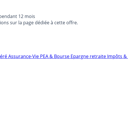
 pendant 12 mois
ons sur la page dédiée à cette offre.
néré
Assurance-Vie
PEA & Bourse
Epargne retraite
Impôts & 