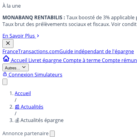
À la une
MONABANQ RENTABILIS :
Taux boosté de 3% applicable
Taux brut des prélèvements sociaux et fiscaux. Voir conditi
En Savoir Plus
France
Transactions.com
Guide indépendant de l'épargne
Accueil
Livret épargne
Compte à terme
Compte rému
Autres...
Connexion
Simulateurs
Accueil
/
📰 Actualités
/
💰 Actualités épargne
Annonce partenaire