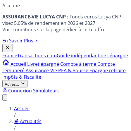
À la une
ASSURANCE-VIE LUCYA CNP :
Fonds euros Lucya CNP :
visez 5.05% de rendement en 2026 et 2027
Voir conditions sur la page dédiée à cette offre.
En Savoir Plus
France
Transactions.com
Guide indépendant de l'épargne
Accueil
Livret épargne
Compte à terme
Compte
rémunéré
Assurance-Vie
PEA & Bourse
Epargne retraite
Impôts & Fiscalité
Autres...
Connexion
Simulateurs
Accueil
/
📰 Actualités
/