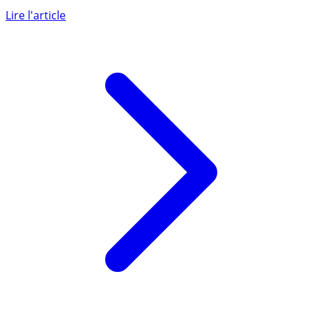
Bitcoin à un tournant critique : la tendance haussière à
long terme peut-elle être maintenue (...)
Lire l'article