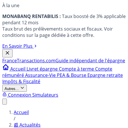
À la une
MONABANQ RENTABILIS :
Taux boosté de 3% applicable
pendant 12 mois
Taux brut des prélèvements sociaux et fiscaux. Voir
conditions sur la page dédiée à cette offre.
En Savoir Plus
France
Transactions.com
Guide indépendant de l'épargne
Accueil
Livret épargne
Compte à terme
Compte
rémunéré
Assurance-Vie
PEA & Bourse
Epargne retraite
Impôts & Fiscalité
Autres...
Connexion
Simulateurs
Accueil
/
📰 Actualités