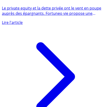
Private equity et dette privée en assurance vie : le
contrat Fortuneo Vie étend son offre
Le private equity et la dette privée ont le vent en poupe
auprès des épargnants. Fortuneo vie propose une
nouvelle (...)
Lire l'article