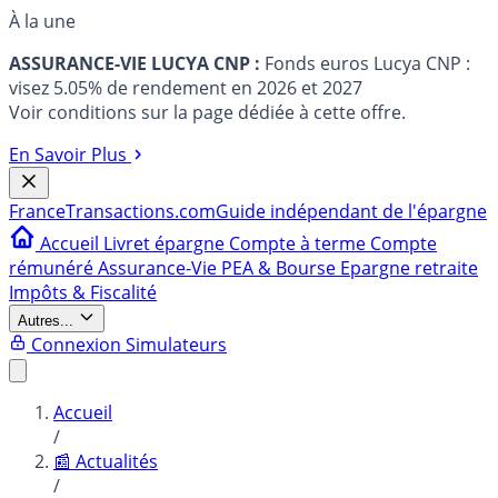
À la une
ASSURANCE-VIE LUCYA CNP :
Fonds euros Lucya CNP :
visez 5.05% de rendement en 2026 et 2027
Voir conditions sur la page dédiée à cette offre.
En Savoir Plus
France
Transactions.com
Guide indépendant de l'épargne
Accueil
Livret épargne
Compte à terme
Compte
rémunéré
Assurance-Vie
PEA & Bourse
Epargne retraite
Impôts & Fiscalité
Autres...
Connexion
Simulateurs
Accueil
/
📰 Actualités
/