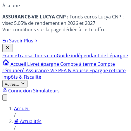
À la une
ASSURANCE-VIE LUCYA CNP :
Fonds euros Lucya CNP :
visez 5.05% de rendement en 2026 et 2027
Voir conditions sur la page dédiée à cette offre.
En Savoir Plus
France
Transactions.com
Guide indépendant de l'épargne
Accueil
Livret épargne
Compte à terme
Compte
rémunéré
Assurance-Vie
PEA & Bourse
Epargne retraite
Impôts & Fiscalité
Autres...
Connexion
Simulateurs
Accueil
/
📰 Actualités
/