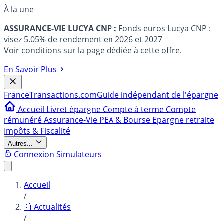
À la une
ASSURANCE-VIE LUCYA CNP :
Fonds euros Lucya CNP :
visez 5.05% de rendement en 2026 et 2027
Voir conditions sur la page dédiée à cette offre.
En Savoir Plus
France
Transactions.com
Guide indépendant de l'épargne
Accueil
Livret épargne
Compte à terme
Compte
rémunéré
Assurance-Vie
PEA & Bourse
Epargne retraite
Impôts & Fiscalité
Autres...
Connexion
Simulateurs
Accueil
/
📰 Actualités
/