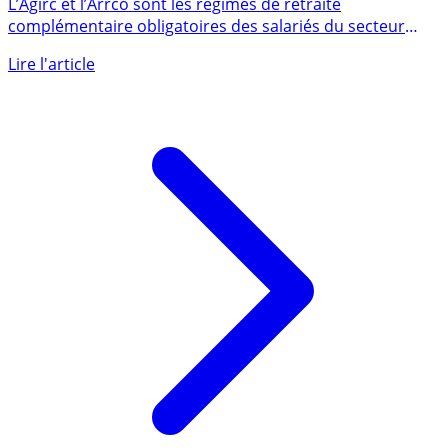
Retraite : Agirc-Arrco, c’est quoi ?
L’Agirc et l’Arrco sont les régimes de retraite
complémentaire obligatoires des salariés du secteur
privé. Ces deux (...)
Lire l'article