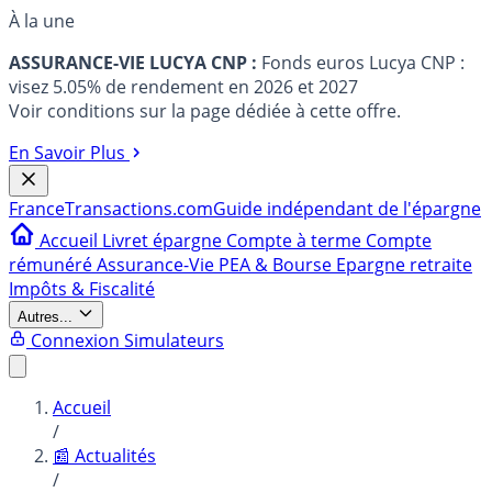
À la une
ASSURANCE-VIE LUCYA CNP :
Fonds euros Lucya CNP :
visez 5.05% de rendement en 2026 et 2027
Voir conditions sur la page dédiée à cette offre.
En Savoir Plus
France
Transactions.com
Guide indépendant de l'épargne
Accueil
Livret épargne
Compte à terme
Compte
rémunéré
Assurance-Vie
PEA & Bourse
Epargne retraite
Impôts & Fiscalité
Autres...
Connexion
Simulateurs
Accueil
/
📰 Actualités
/