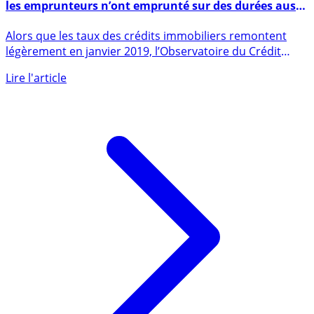
Crédits immobiliers, records en janvier 2019 : jamais
les emprunteurs n’ont emprunté sur des durées aussi
longues, pour un coût relatif aussi élevé
Alors que les taux des crédits immobiliers remontent
légèrement en janvier 2019, l’Observatoire du Crédit
Logement / (...)
Lire l'article