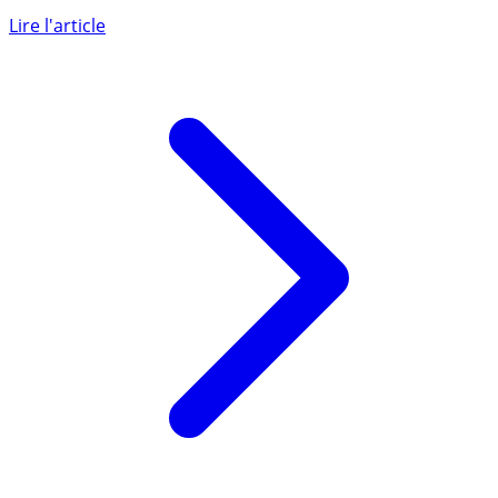
La 31ème édition de l’Observatoire des Crédits aux
Ménages fait le point sur l’endettement des ménages
français. Si le (...)
Lire l'article