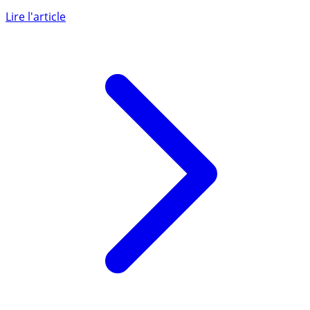
L’endettement a beau être « élevé » en zone euro, il peut
encore être stimulé tant qu’il favorise l’économie, a
expliqué à (...)
Lire l'article