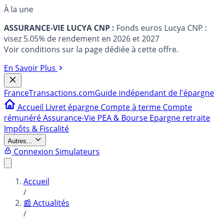
À la une
ASSURANCE-VIE LUCYA CNP :
Fonds euros Lucya CNP :
visez 5.05% de rendement en 2026 et 2027
Voir conditions sur la page dédiée à cette offre.
En Savoir Plus
France
Transactions.com
Guide indépendant de l'épargne
Accueil
Livret épargne
Compte à terme
Compte
rémunéré
Assurance-Vie
PEA & Bourse
Epargne retraite
Impôts & Fiscalité
Autres...
Connexion
Simulateurs
Accueil
/
📰 Actualités
/