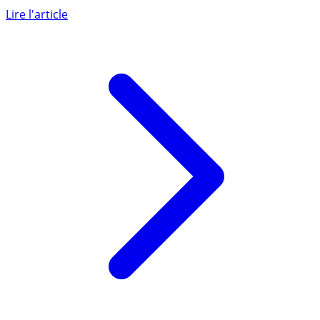
leader français et européen de l’accompagnement des
créateurs et (...)
Lire l'article