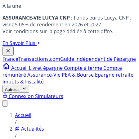
À la une
ASSURANCE-VIE LUCYA CNP :
Fonds euros Lucya CNP :
visez 5.05% de rendement en 2026 et 2027
Voir conditions sur la page dédiée à cette offre.
En Savoir Plus
France
Transactions.com
Guide indépendant de l'épargne
Accueil
Livret épargne
Compte à terme
Compte
rémunéré
Assurance-Vie
PEA & Bourse
Epargne retraite
Impôts & Fiscalité
Autres...
Connexion
Simulateurs
Accueil
/
📰 Actualités
/