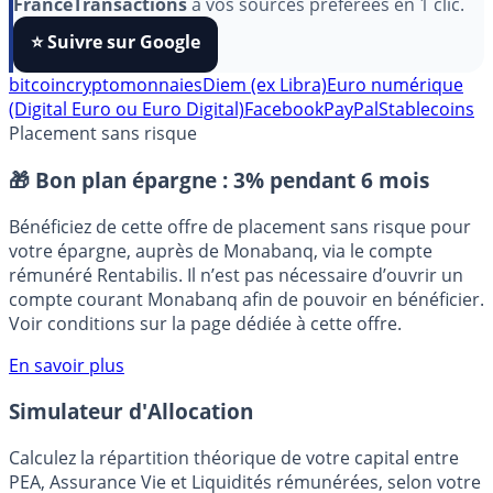
Pour soutenir le travail de notre équipe face aux
algorithmes et ne rater aucun décryptage, ajoutez
FranceTransactions
à vos sources préférées en 1 clic.
⭐️ Suivre sur Google
bitcoin
cryptomonnaies
Diem (ex Libra)
Euro numérique
(Digital Euro ou Euro Digital)
Facebook
PayPal
Stablecoins
Placement sans risque
🎁 Bon plan épargne :
3% pendant 6 mois
Bénéficiez de cette offre de placement sans risque pour
votre épargne, auprès de Monabanq, via le compte
rémunéré Rentabilis. Il n’est pas nécessaire d’ouvrir un
compte courant Monabanq afin de pouvoir en bénéficier.
Voir conditions sur la page dédiée à cette offre.
En savoir plus
Simulateur d'Allocation