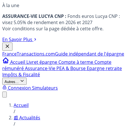
À la une
ASSURANCE-VIE LUCYA CNP :
Fonds euros Lucya CNP :
visez 5.05% de rendement en 2026 et 2027
Voir conditions sur la page dédiée à cette offre.
En Savoir Plus
France
Transactions.com
Guide indépendant de l'épargne
Accueil
Livret épargne
Compte à terme
Compte
rémunéré
Assurance-Vie
PEA & Bourse
Epargne retraite
Impôts & Fiscalité
Autres...
Connexion
Simulateurs
Accueil
/
📰 Actualités
/