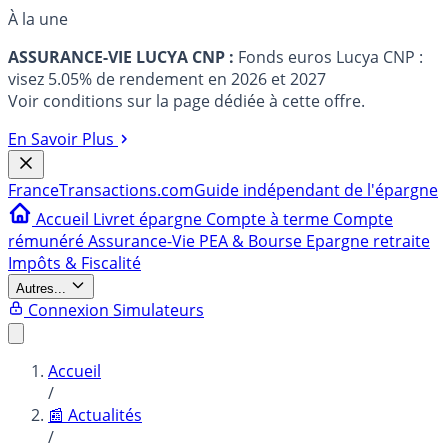
À la une
ASSURANCE-VIE LUCYA CNP :
Fonds euros Lucya CNP :
visez 5.05% de rendement en 2026 et 2027
Voir conditions sur la page dédiée à cette offre.
En Savoir Plus
France
Transactions.com
Guide indépendant de l'épargne
Accueil
Livret épargne
Compte à terme
Compte
rémunéré
Assurance-Vie
PEA & Bourse
Epargne retraite
Impôts & Fiscalité
Autres...
Connexion
Simulateurs
Accueil
/
📰 Actualités
/